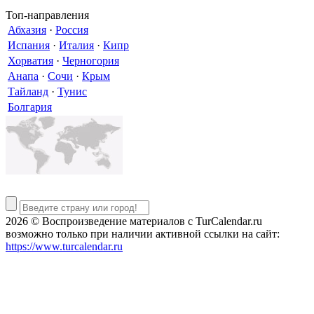
Топ-направления
Абхазия
·
Россия
Испания
·
Италия
·
Кипр
Хорватия
·
Черногория
Анапа
·
Сочи
·
Крым
Тайланд
·
Тунис
Болгария
2026 © Воспроизведение материалов c TurCalendar.ru
возможно только при наличии активной ссылки на сайт:
https://www.turcalendar.ru