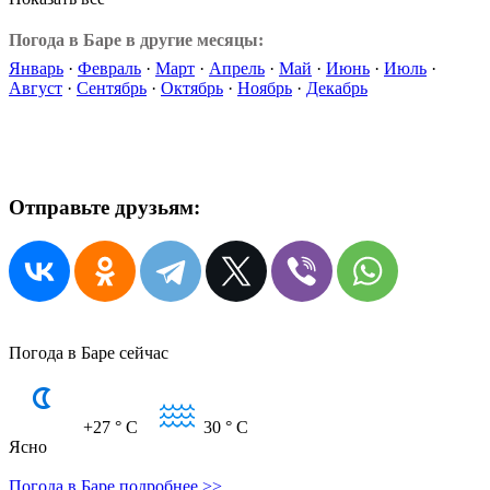
Погода в Баре в другие месяцы:
Январь
·
Февраль
·
Март
·
Апрель
·
Май
·
Июнь
·
Июль
·
Август
·
Сентябрь
·
Октябрь
·
Ноябрь
·
Декабрь
Отправьте друзьям:
Погода в Баре сейчас
+27
° C
30
° C
Ясно
Погода в Баре подробнее >>