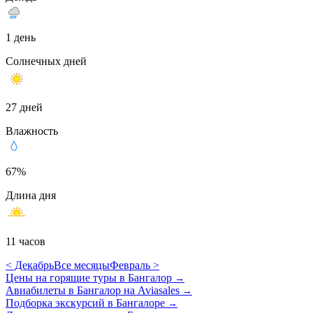
1 день
Солнечных дней
27 дней
Влажность
67%
Длина дня
11 часов
< Декабрь
Все месяцы
Февраль >
Цены на горящие туры в Бангалор
→
Авиабилеты в Бангалор на Aviasales
→
Подборка экскурсий в Бангалоре
→