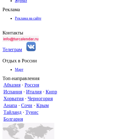
Журнал
Реклама
Реклама на сайте
Контакты
Телеграм
Отдых в России
Март
Топ-направления
Абхазия
·
Россия
Испания
·
Италия
·
Кипр
Хорватия
·
Черногория
Анапа
·
Сочи
·
Крым
Тайланд
·
Тунис
Болгария