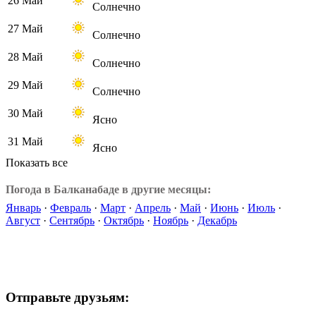
26 Май
Солнечно
27 Май
Солнечно
28 Май
Солнечно
29 Май
Солнечно
30 Май
Ясно
31 Май
Ясно
Показать все
Погода в Балканабаде в другие месяцы:
Январь
·
Февраль
·
Март
·
Апрель
·
Май
·
Июнь
·
Июль
·
Август
·
Сентябрь
·
Октябрь
·
Ноябрь
·
Декабрь
Отправьте друзьям: