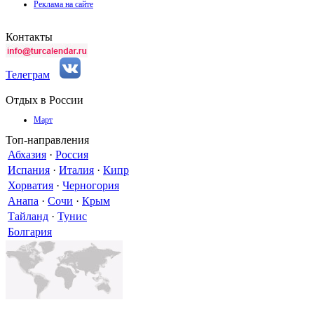
Реклама на сайте
Контакты
Телеграм
Отдых в России
Март
Топ-направления
Абхазия
·
Россия
Испания
·
Италия
·
Кипр
Хорватия
·
Черногория
Анапа
·
Сочи
·
Крым
Тайланд
·
Тунис
Болгария