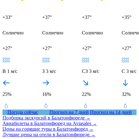
+33°
+37°
+37°
+35°
Солнечно
Солнечно
Солнечно
Солнеч
+27°
+27°
+27°
+27°
В 1 м/с
З 3 м/с
СЗ 3 м/с
С 3 м/с
25%
16%
22%
32%
Погода сейчас
Прогноз на 7 дней
Прогноз на 14 дней
Подборка экскурсий в Балатонфюреде
→
Авиабилеты в Балатонфюред на Aviasales
→
Цены на горящие туры в Балатонфюред
→
Лучшие цены на отели в Балатонфюреде
→