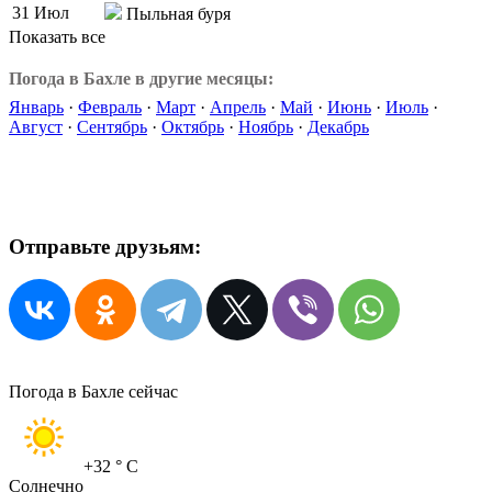
31 Июл
Пыльная буря
Показать все
Погода в Бахле в другие месяцы:
Январь
·
Февраль
·
Март
·
Апрель
·
Май
·
Июнь
·
Июль
·
Август
·
Сентябрь
·
Октябрь
·
Ноябрь
·
Декабрь
Отправьте друзьям:
Погода в Бахле сейчас
+32
° C
Солнечно