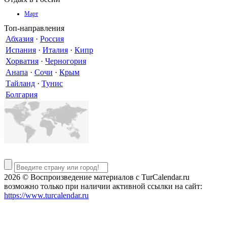
Март
Топ-направления
Абхазия
·
Россия
Испания
·
Италия
·
Кипр
Хорватия
·
Черногория
Анапа
·
Сочи
·
Крым
Тайланд
·
Тунис
Болгария
2026 © Воспроизведение материалов c TurCalendar.ru
возможно только при наличии активной ссылки на сайт:
https://www.turcalendar.ru