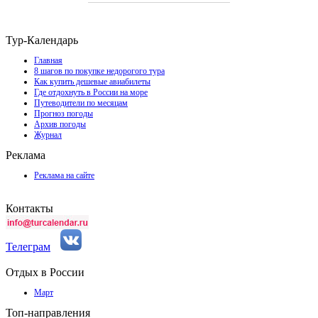
Тур-Календарь
Главная
8 шагов по покупке недорогого тура
Как купить дешевые авиабилеты
Где отдохнуть в России на море
Путеводители по месяцам
Прогноз погоды
Архив погоды
Журнал
Реклама
Реклама на сайте
Контакты
Телеграм
Отдых в России
Март
Топ-направления