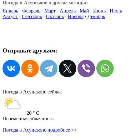
Погода в Асунсьоне в другие месяцы:
Январь
·
Февраль
·
Март
·
Апрель
·
Май
·
Июнь
·
Июль
·
Август
·
Сентябрь
·
Октябрь
·
Ноябрь
·
Декабрь
Отправьте друзьям:
Погода в Асунсьоне сейчас
+20
° C
Переменная облачность
Погода в Асунсьоне подробнее >>