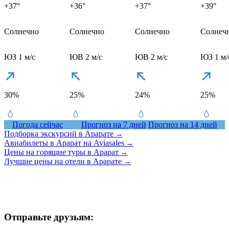
+37°
+36°
+37°
+39°
Солнечно
Солнечно
Солнечно
Солнеч
ЮЗ 1 м/с
ЮВ 2 м/с
ЮВ 2 м/с
ЮЗ 1 м/
30%
25%
24%
25%
Погода сейчас
Прогноз на 7 дней
Прогноз на 14 дней
Подборка экскурсий в Арарате
→
Авиабилеты в Арарат на Aviasales
→
Цены на горящие туры в Арарат
→
Лучшие цены на отели в Арарате
→
Отправьте друзьям: