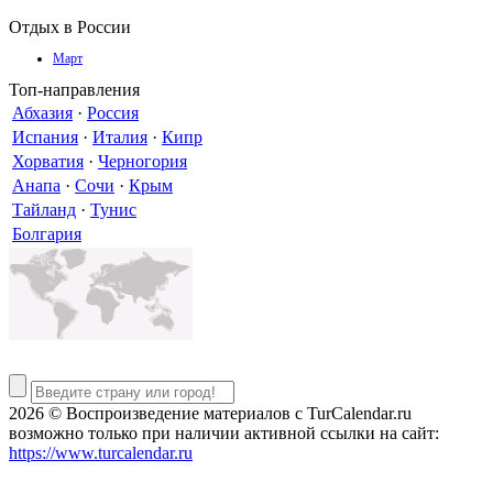
Отдых в России
Март
Топ-направления
Абхазия
·
Россия
Испания
·
Италия
·
Кипр
Хорватия
·
Черногория
Анапа
·
Сочи
·
Крым
Тайланд
·
Тунис
Болгария
2026 © Воспроизведение материалов c TurCalendar.ru
возможно только при наличии активной ссылки на сайт:
https://www.turcalendar.ru