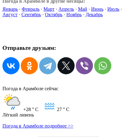
Погода в Арамболе в другие месяцы:
Январь
·
Февраль
·
Март
·
Апрель
·
Май
·
Июнь
·
Июль
·
Август
·
Сентябрь
·
Октябрь
·
Ноябрь
·
Декабрь
Отправьте друзьям:
Погода в Арамболе сейчас
+28
° C
27
° C
Лёгкий ливень
Погода в Арамболе подробнее >>