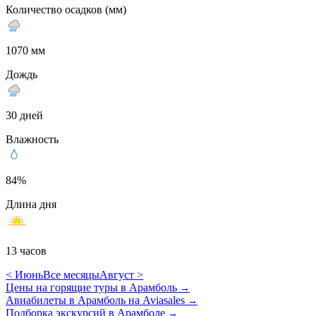
Количество осадков (мм)
1070 мм
Дождь
30 дней
Влажность
84%
Длина дня
13 часов
< Июнь
Все месяцы
Август >
Цены на горящие туры в Арамболь
→
Авиабилеты в Арамболь на Aviasales
→
Подборка экскурсий в Арамболе
→