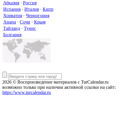
Абхазия
·
Россия
Испания
·
Италия
·
Кипр
Хорватия
·
Черногория
Анапа
·
Сочи
·
Крым
Тайланд
·
Тунис
Болгария
2026 © Воспроизведение материалов c TurCalendar.ru
возможно только при наличии активной ссылки на сайт:
https://www.turcalendar.ru