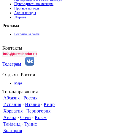
Путеводители по месяцам
Прогноз погоды
Архив погоды
Журнал
Реклама
Реклама на сайте
Контакты
Телеграм
Отдых в России
Март
Топ-направления
Абхазия
·
Россия
Испания
·
Италия
·
Кипр
Хорватия
·
Черногория
Анапа
·
Сочи
·
Крым
Тайланд
·
Тунис
Болгария