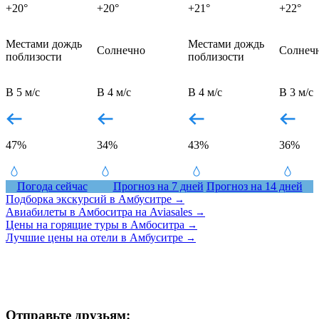
+20°
+20°
+21°
+22°
Местами дождь
Местами дождь
Солнечно
Солнеч
поблизости
поблизости
В 5 м/с
В 4 м/с
В 4 м/с
В 3 м/с
47%
34%
43%
36%
Погода сейчас
Прогноз на 7 дней
Прогноз на 14 дней
Подборка экскурсий в Амбуситре
→
Авиабилеты в Амбоситра на Aviasales
→
Цены на горящие туры в Амбоситра
→
Лучшие цены на отели в Амбуситре
→
Отправьте друзьям: