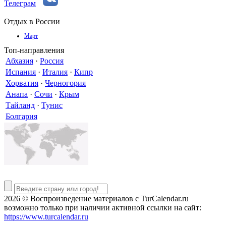
Телеграм
Отдых в России
Март
Топ-направления
Абхазия
·
Россия
Испания
·
Италия
·
Кипр
Хорватия
·
Черногория
Анапа
·
Сочи
·
Крым
Тайланд
·
Тунис
Болгария
2026 © Воспроизведение материалов c TurCalendar.ru
возможно только при наличии активной ссылки на сайт:
https://www.turcalendar.ru