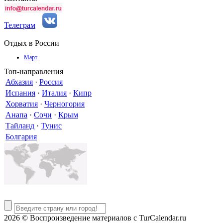
Телеграм
Отдых в России
Март
Топ-направления
Абхазия
·
Россия
Испания
·
Италия
·
Кипр
Хорватия
·
Черногория
Анапа
·
Сочи
·
Крым
Тайланд
·
Тунис
Болгария
2026 © Воспроизведение материалов c TurCalendar.ru