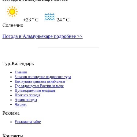
+23
° C
24
° C
Солнечно
Погода в Альмуньекаре подробнее >>
Тур-Календарь
Главная
8 шагов по покупке недорогого тура
Как купить дешевые авиабилеты
Где отдохнуть в России на море
Путеводители по месяцам
Прогноз погоды
Архив погоды
Журнал
Реклама
Реклама на сайте
Контакты