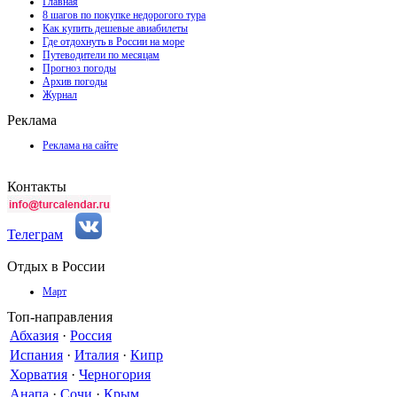
Главная
8 шагов по покупке недорогого тура
Как купить дешевые авиабилеты
Где отдохнуть в России на море
Путеводители по месяцам
Прогноз погоды
Архив погоды
Журнал
Реклама
Реклама на сайте
Контакты
Телеграм
Отдых в России
Март
Топ-направления
Абхазия
·
Россия
Испания
·
Италия
·
Кипр
Хорватия
·
Черногория
Анапа
·
Сочи
·
Крым