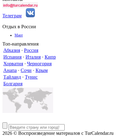
Телеграм
Отдых в России
Март
Топ-направления
Абхазия
·
Россия
Испания
·
Италия
·
Кипр
Хорватия
·
Черногория
Анапа
·
Сочи
·
Крым
Тайланд
·
Тунис
Болгария
2026 © Воспроизведение материалов c TurCalendar.ru