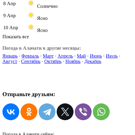
8 Апр
Солнечно
9 Апр
Ясно
10 Апр
Ясно
Показать все
Погода в Алачати в другие месяцы:
Январь
·
Февраль
·
Март
·
Апрель
·
Май
·
Июнь
·
Июль
·
Август
·
Сентябрь
·
Октябрь
·
Ноябрь
·
Декабрь
Отправьте друзьям:
Погода в Алачати сейчас