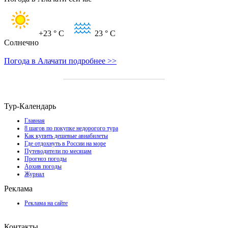
+23
° C
23
° C
Солнечно
Погода в Алачати подробнее >>
Тур-Календарь
Главная
8 шагов по покупке недорогого тура
Как купить дешевые авиабилеты
Где отдохнуть в России на море
Путеводители по месяцам
Прогноз погоды
Архив погоды
Журнал
Реклама
Реклама на сайте
Контакты