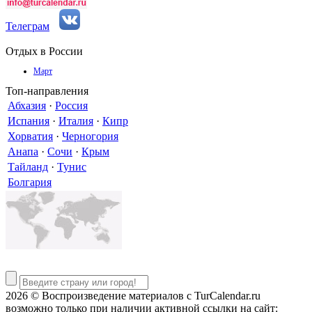
Телеграм
Отдых в России
Март
Топ-направления
Абхазия
·
Россия
Испания
·
Италия
·
Кипр
Хорватия
·
Черногория
Анапа
·
Сочи
·
Крым
Тайланд
·
Тунис
Болгария
2026 © Воспроизведение материалов c TurCalendar.ru
возможно только при наличии активной ссылки на сайт: