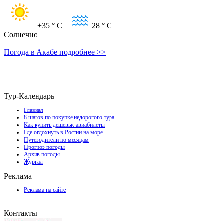
+35
° C
28
° C
Солнечно
Погода в Акабе подробнее >>
Тур-Календарь
Главная
8 шагов по покупке недорогого тура
Как купить дешевые авиабилеты
Где отдохнуть в России на море
Путеводители по месяцам
Прогноз погоды
Архив погоды
Журнал
Реклама
Реклама на сайте
Контакты