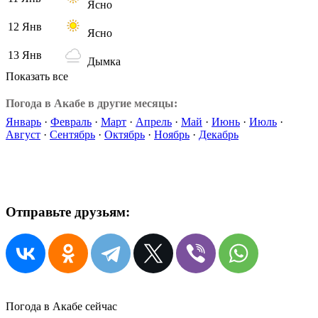
Ясно
12 Янв
Ясно
13 Янв
Дымка
Показать все
Погода в Акабе в другие месяцы:
Январь
·
Февраль
·
Март
·
Апрель
·
Май
·
Июнь
·
Июль
·
Август
·
Сентябрь
·
Октябрь
·
Ноябрь
·
Декабрь
Отправьте друзьям:
Погода в Акабе сейчас