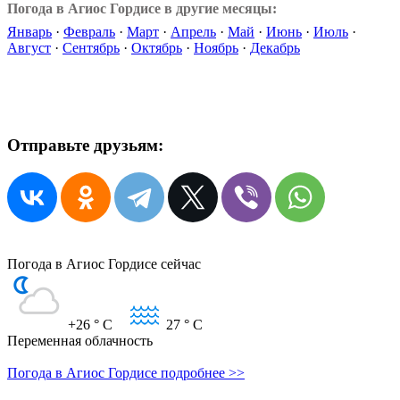
Погода в Агиос Гордисе в другие месяцы:
Январь
·
Февраль
·
Март
·
Апрель
·
Май
·
Июнь
·
Июль
·
Август
·
Сентябрь
·
Октябрь
·
Ноябрь
·
Декабрь
Отправьте друзьям:
Погода в Агиос Гордисе сейчас
+26
° C
27
° C
Переменная облачность
Погода в Агиос Гордисе подробнее >>