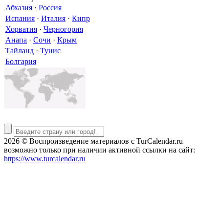
Абхазия
·
Россия
Испания
·
Италия
·
Кипр
Хорватия
·
Черногория
Анапа
·
Сочи
·
Крым
Тайланд
·
Тунис
Болгария
2026 © Воспроизведение материалов c TurCalendar.ru
возможно только при наличии активной ссылки на сайт:
https://www.turcalendar.ru