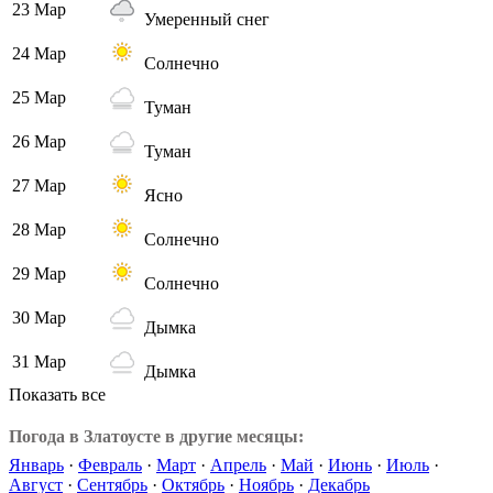
23 Мар
Умеренный снег
24 Мар
Солнечно
25 Мар
Туман
26 Мар
Туман
27 Мар
Ясно
28 Мар
Солнечно
29 Мар
Солнечно
30 Мар
Дымка
31 Мар
Дымка
Показать все
Погода в Златоусте в другие месяцы:
Январь
·
Февраль
·
Март
·
Апрель
·
Май
·
Июнь
·
Июль
·
Август
·
Сентябрь
·
Октябрь
·
Ноябрь
·
Декабрь