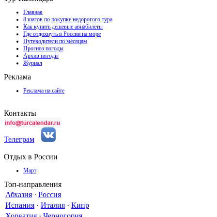
Главная
8 шагов по покупке недорогого тура
Как купить дешевые авиабилеты
Где отдохнуть в России на море
Путеводители по месяцам
Прогноз погоды
Архив погоды
Журнал
Реклама
Реклама на сайте
Контакты
Телеграм
Отдых в России
Март
Топ-направления
Абхазия
·
Россия
Испания
·
Италия
·
Кипр
Хорватия
·
Черногория