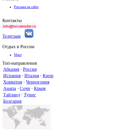
Реклама на сайте
Контакты
Телеграм
Отдых в России
Март
Топ-направления
Абхазия
·
Россия
Испания
·
Италия
·
Кипр
Хорватия
·
Черногория
Анапа
·
Сочи
·
Крым
Тайланд
·
Тунис
Болгария