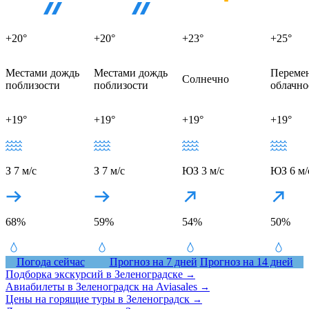
+20°
+20°
+23°
+25°
Местами дождь
Местами дождь
Переме
Солнечно
поблизости
поблизости
облачно
+19°
+19°
+19°
+19°
З 7 м/с
З 7 м/с
ЮЗ 3 м/с
ЮЗ 6 м/
68%
59%
54%
50%
Погода сейчас
Прогноз на 7 дней
Прогноз на 14 дней
Подборка экскурсий в Зеленоградске
→
Авиабилеты в Зеленоградск на Aviasales
→
Цены на горящие туры в Зеленоградск
→