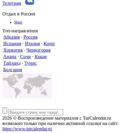
Телеграм
Отдых в России
Март
Топ-направления
Абхазия
·
Россия
Испания
·
Италия
·
Кипр
Хорватия
·
Черногория
Анапа
·
Сочи
·
Крым
Тайланд
·
Тунис
Болгария
2026 © Воспроизведение материалов c TurCalendar.ru
возможно только при наличии активной ссылки на сайт:
https://www.turcalendar.ru