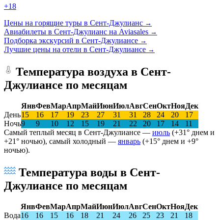
+18
Цены на горящие туры в Сент-Джулианс
→
Авиабилеты в Сент-Джулианс на Aviasales
→
Подборка экскурсий в Сент-Джулиансе
→
Лучшие цены на отели в Сент-Джулиансе
→
Температура воздуха в Сент-
Джулиансе по месяцам
Янв
Фев
Мар
Апр
Май
Июн
Июл
Авг
Сен
Окт
Ноя
Дек
День
15
16
17
19
23
27
31
31
28
24
20
17
Ночь
9
9
10
12
15
19
21
22
20
17
14
11
Самый теплый месяц в Сент-Джулиансе —
июль
(+31° днем и
+21° ночью), самый холодный —
январь
(+15° днем и +9°
ночью).
Температура воды в Сент-
Джулиансе по месяцам
Янв
Фев
Мар
Апр
Май
Июн
Июл
Авг
Сен
Окт
Ноя
Дек
Вода
16
16
15
16
18
21
24
26
25
23
21
18