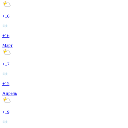
+16
+16
Март
+17
+15
Апрель
+19