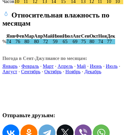
Часов
10
11
12
13
14
15
14
13
12
11
10
10
Относительная влажность по
месяцам
Янв
Фев
Мар
Апр
Май
Июн
Июл
Авг
Сен
Окт
Ноя
Дек
%
74
76
80
80
72
59
65
69
75
80
74
77
Погода в Сент-Джулиансе по месяцам:
Январь
·
Февраль
·
Март
·
Апрель
·
Май
·
Июнь
·
Июль
·
Август
·
Сентябрь
·
Октябрь
·
Ноябрь
·
Декабрь
Отправьте друзьям: