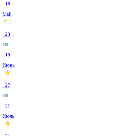
+16
Май
+23
+18
Июнь
+27
+21
Июль