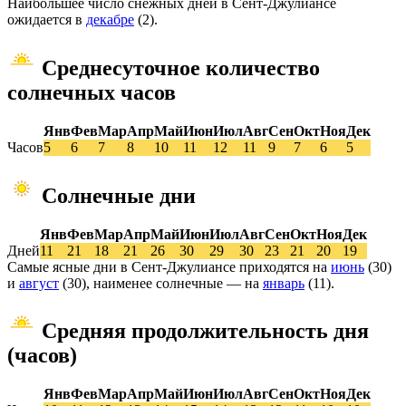
Наибольшее число снежных дней в Сент-Джулиансе
ожидается в
декабре
(2).
Среднесуточное количество
солнечных часов
Янв
Фев
Мар
Апр
Май
Июн
Июл
Авг
Сен
Окт
Ноя
Дек
Часов
5
6
7
8
10
11
12
11
9
7
6
5
Солнечные дни
Янв
Фев
Мар
Апр
Май
Июн
Июл
Авг
Сен
Окт
Ноя
Дек
Дней
11
21
18
21
26
30
29
30
23
21
20
19
Самые ясные дни в Сент-Джулиансе приходятся на
июнь
(30)
и
август
(30), наименее солнечные — на
январь
(11).
Средняя продолжительность дня
(часов)
Янв
Фев
Мар
Апр
Май
Июн
Июл
Авг
Сен
Окт
Ноя
Дек