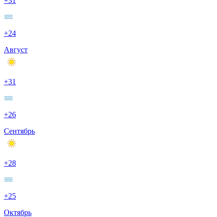
+31
+24
Август
+31
+26
Сентябрь
+28
+25
Октябрь