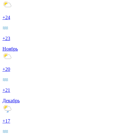
+24
+23
Ноябрь
+20
+21
Декабрь
+17