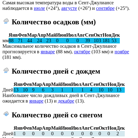
Самая высокая температура воды в Сент-Джулиансе
наблюдается в
июле
(+24°),
августе
(+26°) и
сентябре
(+25°).
Количество осадков (мм)
Янв
Фев
Мар
Апр
Май
Июн
Июл
Авг
Сен
Окт
Ноя
Дек
мм
88
71
44
24
23
0
0
0
39
103
181
53
Максимальное количество осадков в Сент-Джулиансе
прогнозируется в
январе
(88 мм),
октябре
(103 мм) и
ноябре
(181 мм).
Количество дней с дождем
Янв
Фев
Мар
Апр
Май
Июн
Июл
Авг
Сен
Окт
Ноя
Дек
Дней
13
10
9
6
3
1
1
1
4
10
10
13
Наибольшее число дождливых дней в Сент-Джулиансе
ожидается в
январе
(13) и
декабре
(13).
Количество дней со снегом
Янв
Фев
Мар
Апр
Май
Июн
Июл
Авг
Сен
Окт
Ноя
Дек
Дней
1
0
0
0
0
0
0
0
0
0
0
2