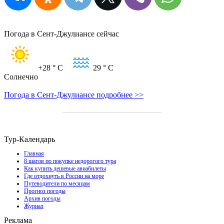
Погода в Сент-Джулиансе сейчас
+28
° C
29
° C
Солнечно
Погода в Сент-Джулиансе подробнее >>
Тур-Календарь
Главная
8 шагов по покупке недорогого тура
Как купить дешевые авиабилеты
Где отдохнуть в России на море
Путеводители по месяцам
Прогноз погоды
Архив погоды
Журнал
Реклама