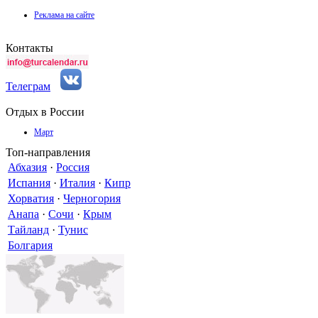
Реклама на сайте
Контакты
Телеграм
Отдых в России
Март
Топ-направления
Абхазия
·
Россия
Испания
·
Италия
·
Кипр
Хорватия
·
Черногория
Анапа
·
Сочи
·
Крым
Тайланд
·
Тунис
Болгария