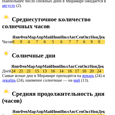
Наибольшее число снежных дней в Мирамаре ожидается в
августе
(2).
Среднесуточное количество
солнечных часов
Янв
Фев
Мар
Апр
Май
Июн
Июл
Авг
Сен
Окт
Ноя
Дек
Часов
8
9
4
7
6
5
6
7
7
6
9
9
Солнечные дни
Янв
Фев
Мар
Апр
Май
Июн
Июл
Авг
Сен
Окт
Ноя
Дек
Дней
24
21
21
15
13
16
14
16
17
16
20
24
Самые ясные дни в Мирамаре приходятся на
январь
(24) и
декабрь
(24), наименее солнечные — на
май
(13).
Средняя продолжительность дня
(часов)
Янв
Фев
Мар
Апр
Май
Июн
Июл
Авг
Сен
Окт
Ноя
Дек