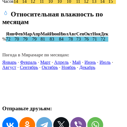
Часов
14
14
12
11
10
10
10
11
12
13
14
15
Относительная влажность по
месяцам
Янв
Фев
Мар
Апр
Май
Июн
Июл
Авг
Сен
Окт
Ноя
Дек
%
72
70
79
79
81
83
84
78
73
76
71
72
Погода в Мирамаре по месяцам:
Январь
·
Февраль
·
Март
·
Апрель
·
Май
·
Июнь
·
Июль
·
Август
·
Сентябрь
·
Октябрь
·
Ноябрь
·
Декабрь
Отправьте друзьям: