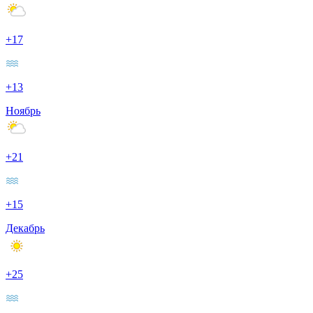
+17
+13
Ноябрь
+21
+15
Декабрь
+25