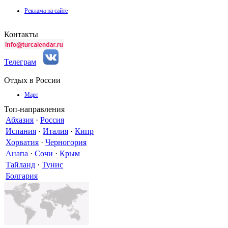
Реклама на сайте
Контакты
Телеграм
Отдых в России
Март
Топ-направления
Абхазия
·
Россия
Испания
·
Италия
·
Кипр
Хорватия
·
Черногория
Анапа
·
Сочи
·
Крым
Тайланд
·
Тунис
Болгария