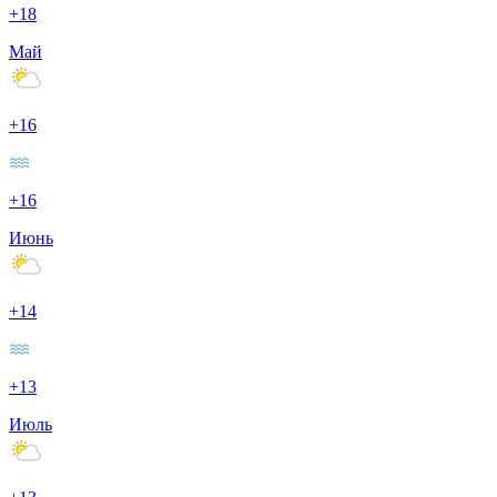
+18
Май
+16
+16
Июнь
+14
+13
Июль