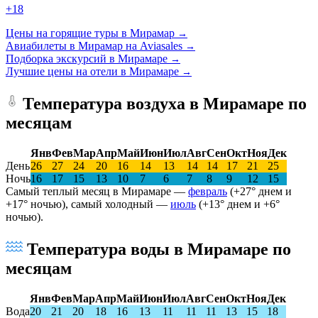
+18
Цены на горящие туры в Мирамар
→
Авиабилеты в Мирамар на Aviasales
→
Подборка экскурсий в Мирамаре
→
Лучшие цены на отели в Мирамаре
→
Температура воздуха в Мирамаре по
месяцам
Янв
Фев
Мар
Апр
Май
Июн
Июл
Авг
Сен
Окт
Ноя
Дек
День
26
27
24
20
16
14
13
14
14
17
21
25
Ночь
16
17
15
13
10
7
6
7
8
9
12
15
Самый теплый месяц в Мирамаре —
февраль
(+27° днем и
+17° ночью), самый холодный —
июль
(+13° днем и +6°
ночью).
Температура воды в Мирамаре по
месяцам
Янв
Фев
Мар
Апр
Май
Июн
Июл
Авг
Сен
Окт
Ноя
Дек
Вода
20
21
20
18
16
13
11
11
11
13
15
18