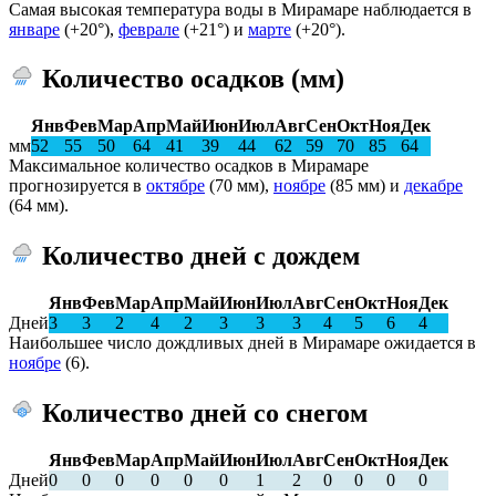
Самая высокая температура воды в Мирамаре наблюдается в
январе
(+20°),
феврале
(+21°) и
марте
(+20°).
Количество осадков (мм)
Янв
Фев
Мар
Апр
Май
Июн
Июл
Авг
Сен
Окт
Ноя
Дек
мм
52
55
50
64
41
39
44
62
59
70
85
64
Максимальное количество осадков в Мирамаре
прогнозируется в
октябре
(70 мм),
ноябре
(85 мм) и
декабре
(64 мм).
Количество дней с дождем
Янв
Фев
Мар
Апр
Май
Июн
Июл
Авг
Сен
Окт
Ноя
Дек
Дней
3
3
2
4
2
3
3
3
4
5
6
4
Наибольшее число дождливых дней в Мирамаре ожидается в
ноябре
(6).
Количество дней со снегом
Янв
Фев
Мар
Апр
Май
Июн
Июл
Авг
Сен
Окт
Ноя
Дек
Дней
0
0
0
0
0
0
1
2
0
0
0
0