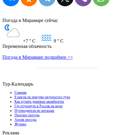
Погода в Мирамаре сейчас
+7
° C
9
° C
Переменная облачность
Погода в Мирамаре подробнее >>
Тур-Календарь
Главная
8 шагов по покупке недорогого тура
Как купить дешевые авиабилеты
Где отдохнуть в России на море
Путеводители по месяцам
Прогноз погоды
Архив погоды
Журнал
Реклама