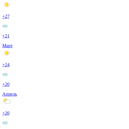
+27
+21
Март
+24
+20
Апрель
+20