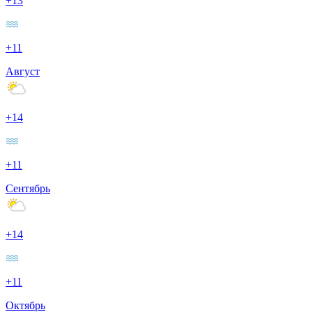
+13
+11
Август
+14
+11
Сентябрь
+14
+11
Октябрь