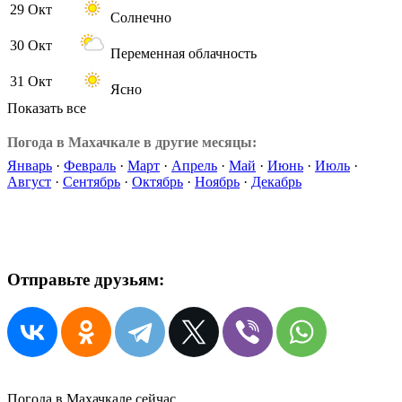
29 Окт
Солнечно
30 Окт
Переменная облачность
31 Окт
Ясно
Показать все
Погода в Махачкале в другие месяцы:
Январь
·
Февраль
·
Март
·
Апрель
·
Май
·
Июнь
·
Июль
·
Август
·
Сентябрь
·
Октябрь
·
Ноябрь
·
Декабрь
Отправьте друзьям:
Погода в Махачкале сейчас