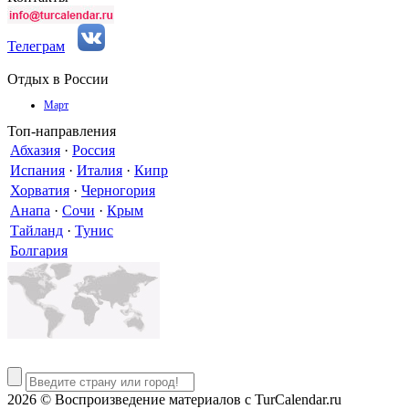
Телеграм
Отдых в России
Март
Топ-направления
Абхазия
·
Россия
Испания
·
Италия
·
Кипр
Хорватия
·
Черногория
Анапа
·
Сочи
·
Крым
Тайланд
·
Тунис
Болгария
2026 © Воспроизведение материалов c TurCalendar.ru