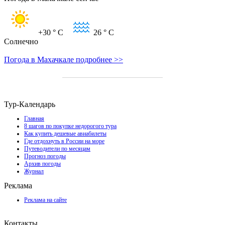
+30
° C
26
° C
Солнечно
Погода в Махачкале подробнее >>
Тур-Календарь
Главная
8 шагов по покупке недорогого тура
Как купить дешевые авиабилеты
Где отдохнуть в России на море
Путеводители по месяцам
Прогноз погоды
Архив погоды
Журнал
Реклама
Реклама на сайте
Контакты