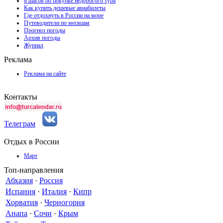
8 шагов по покупке недорогого тура
Как купить дешевые авиабилеты
Где отдохнуть в России на море
Путеводители по месяцам
Прогноз погоды
Архив погоды
Журнал
Реклама
Реклама на сайте
Контакты
Телеграм
Отдых в России
Март
Топ-направления
Абхазия
·
Россия
Испания
·
Италия
·
Кипр
Хорватия
·
Черногория
Анапа
·
Сочи
·
Крым