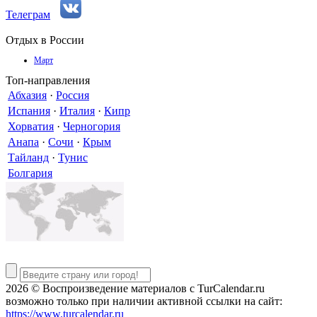
Телеграм
Отдых в России
Март
Топ-направления
Абхазия
·
Россия
Испания
·
Италия
·
Кипр
Хорватия
·
Черногория
Анапа
·
Сочи
·
Крым
Тайланд
·
Тунис
Болгария
2026 © Воспроизведение материалов c TurCalendar.ru
возможно только при наличии активной ссылки на сайт:
https://www.turcalendar.ru