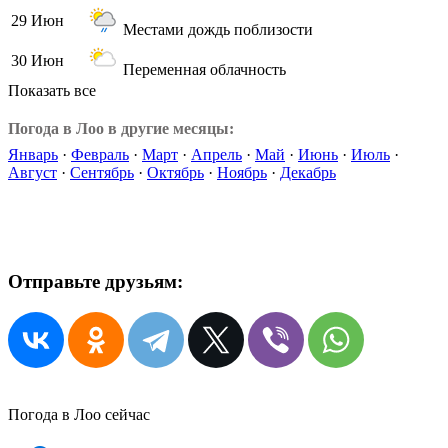
29 Июн
Местами дождь поблизости
30 Июн
Переменная облачность
Показать все
Погода в Лоо в другие месяцы:
Январь
·
Февраль
·
Март
·
Апрель
·
Май
·
Июнь
·
Июль
·
Август
·
Сентябрь
·
Октябрь
·
Ноябрь
·
Декабрь
Отправьте друзьям:
Погода в Лоо сейчас