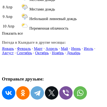
8 Апр
Местами дождь
9 Апр
Небольшой ливневый дождь
10 Апр
Переменная облачность
Показать все
Погода в Кындыге в другие месяцы:
Январь
·
Февраль
·
Март
·
Апрель
·
Май
·
Июнь
·
Июль
·
Август
·
Сентябрь
·
Октябрь
·
Ноябрь
·
Декабрь
Отправьте друзьям: