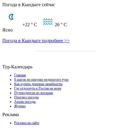
Погода в Кындыге сейчас
+22
° C
26
° C
Ясно
Погода в Кындыге подробнее >>
Тур-Календарь
Главная
8 шагов по покупке недорогого тура
Как купить дешевые авиабилеты
Где отдохнуть в России на море
Путеводители по месяцам
Прогноз погоды
Архив погоды
Журнал
Реклама
Реклама на сайте