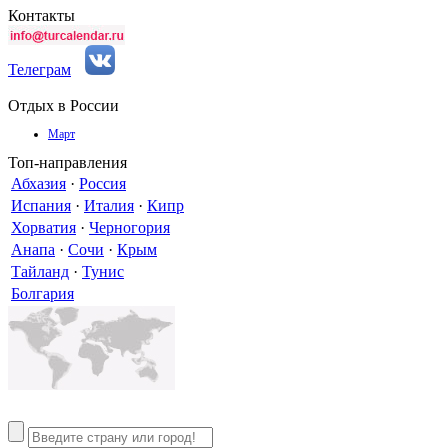
Контакты
Телеграм
Отдых в России
Март
Топ-направления
Абхазия
·
Россия
Испания
·
Италия
·
Кипр
Хорватия
·
Черногория
Анапа
·
Сочи
·
Крым
Тайланд
·
Тунис
Болгария