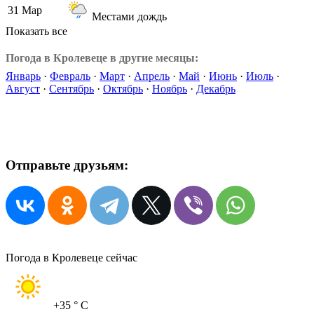
31 Мар
Местами дождь
Показать все
Погода в Кролевеце в другие месяцы:
Январь
·
Февраль
·
Март
·
Апрель
·
Май
·
Июнь
·
Июль
·
Август
·
Сентябрь
·
Октябрь
·
Ноябрь
·
Декабрь
Отправьте друзьям:
Погода в Кролевеце сейчас
+35
° C