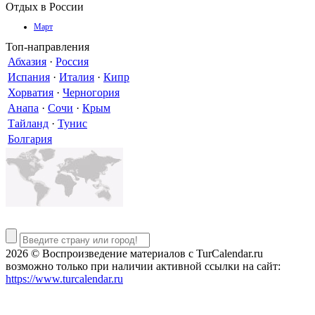
Отдых в России
Март
Топ-направления
Абхазия
·
Россия
Испания
·
Италия
·
Кипр
Хорватия
·
Черногория
Анапа
·
Сочи
·
Крым
Тайланд
·
Тунис
Болгария
2026 © Воспроизведение материалов c TurCalendar.ru
возможно только при наличии активной ссылки на сайт:
https://www.turcalendar.ru