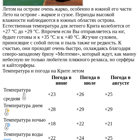
Летом на острове очень жарко, особенно в южной его части
Лето на острове - жаркое и сухое. Периоды высокой
влажности наблюдаются в южных областях острова.
Естественная температура для летнего Крита колеблется от
+27 °C до +29 °C. Впрочем если Вы отправляетесь на юг,
будьте готовы и к +35 °C и к +40 °C. Жгучие суховеи,
приносящие с собой песок и пыль также не редкость. К
счастью, они проходят очень быстро, охлаждаясь благодаря
северо-западному бризу «Мелтеми», который ждут, как манну
небесную не только любители пляжного релакса, но серфёры
и кайтсерферы.
Температура и погода на Крите летом
Погода в
Погода в
Погода в
июне
июле
августе
Температура
+23
+26
+25
средняя
Температура днем
+28
+29
+29
Температура ночью
+18
+22
+21
Температура воды
+22
+24
+25