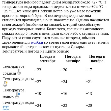
температура немного падает: днём ожидается около +27 °C, в
то время как вода продолжает держаться на отметке +24 °C –
+25 °C. Всё чаще дует лёгкий ветер, но уже мало похожий
просто на морской бриз. В последующие два месяца
становится прохладнее, но не значительно. Однако начинается
сезон дождей (особенно на западе), который способствует
приходу холодных ночей. Более того, солнечная активность
снижается до 5 часов в день, деля ясное небо с серыми тучами.
Пару раз за сезон случаются сильные штормы, обычно
характерные для
ноября
во время такой непогоды дует тёплый
порывистый ветер с песком из пустыни Сахары.
Температура и погода на Крите осенью
Погода в
Погода в
Погода в
сентябре
октябре
ноябре
Температура
+23
+20
+17
средняя
Температура днем
+27
+24
+21
Температура
+19
+16
+13
ночью
Температура воды
+24
+23
+20