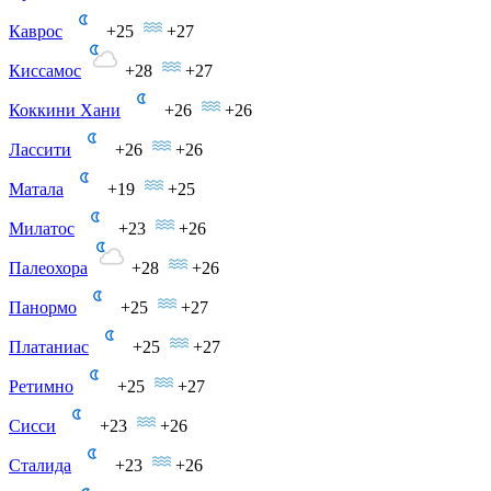
Каврос
+25
+27
Киссамос
+28
+27
Коккини Хани
+26
+26
Лассити
+26
+26
Матала
+19
+25
Милатос
+23
+26
Палеохора
+28
+26
Панормо
+25
+27
Платаниас
+25
+27
Ретимно
+25
+27
Сисси
+23
+26
Сталида
+23
+26