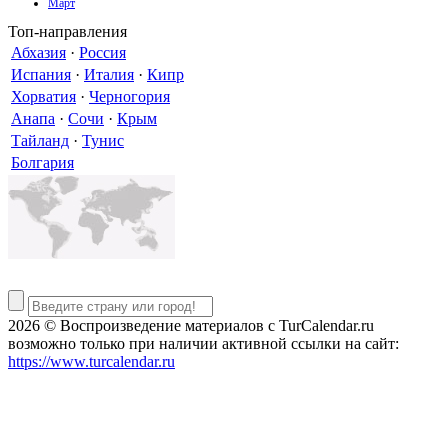
Март
Топ-направления
Абхазия
·
Россия
Испания
·
Италия
·
Кипр
Хорватия
·
Черногория
Анапа
·
Сочи
·
Крым
Тайланд
·
Тунис
Болгария
2026 © Воспроизведение материалов c TurCalendar.ru
возможно только при наличии активной ссылки на сайт:
https://www.turcalendar.ru