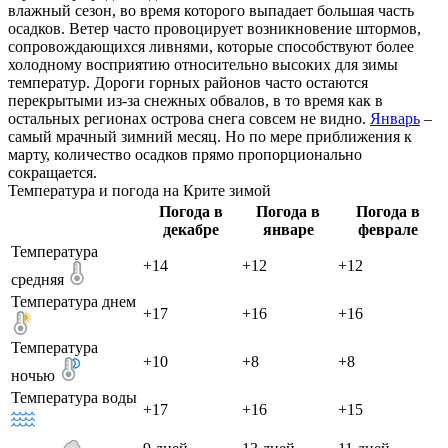
влажный сезон, во время которого выпадает большая часть
осадков. Ветер часто провоцирует возникновение штормов,
сопровождающихся ливнями, которые способствуют более
холодному восприятию относительно высоких для зимы
температур. Дороги горных районов часто остаются
перекрытыми из-за снежных обвалов, в то время как в
остальных регионах острова снега совсем не видно.
Январь
–
самый мрачный зимний месяц. Но по мере приближения к
марту, количество осадков прямо пропорционально
сокращается.
Температура и погода на Крите зимой
Погода в
Погода в
Погода в
декабре
январе
феврале
Температура
+14
+12
+12
средняя
Температура днем
+17
+16
+16
Температура
+10
+8
+8
ночью
Температура воды
+17
+16
+15