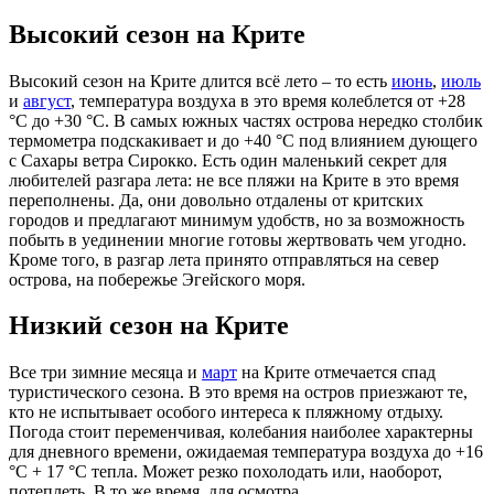
Высокий сезон на Крите
Высокий сезон на Крите длится всё лето – то есть
июнь
,
июль
и
август
, температура воздуха в это время колеблется от +28
°C до +30 °C. В самых южных частях острова нередко столбик
термометра подскакивает и до +40 °C под влиянием дующего
с Сахары ветра Сирокко. Есть один маленький секрет для
любителей разгара лета: не все пляжи на Крите в это время
переполнены. Да, они довольно отдалены от критских
городов и предлагают минимум удобств, но за возможность
побыть в уединении многие готовы жертвовать чем угодно.
Кроме того, в разгар лета принято отправляться на север
острова, на побережье Эгейского моря.
Низкий сезон на Крите
Все три зимние месяца и
март
на Крите отмечается спад
туристического сезона. В это время на остров приезжают те,
кто не испытывает особого интереса к пляжному отдыху.
Погода стоит переменчивая, колебания наиболее характерны
для дневного времени, ожидаемая температура воздуха до +16
°C + 17 °C тепла. Может резко похолодать или, наоборот,
потеплеть. В то же время, для осмотра