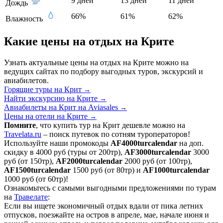
9 дней
13 дней
11 дней
Дождь
66%
61%
62%
Влажность
Какие цены на отдых на Крите
Узнать актуальные цены на отдых на Крите можно на
ведущих сайтах по подбору выгодных туров, экскурсий и
авиабилетов.
Горящие туры на Крит
→
Найти экскурсию на Крите
→
Авиабилеты на Крит на Aviasales
→
Цены на отели на Крите
→
Помните
, что купить тур на Крит дешевле можно на
Travelata.ru
– поиск путевок по сотням туроператоров!
Используйте наши промокоды
AF4000turcalendar
на доп.
скидку в 4000 руб (туры от 200тр),
AF3000turcalendar
3000
руб (от 150тр),
AF2000turcalendar
2000 руб (от 100тр),
AF1500turcalendar
1500 руб (от 80тр) и
AF1000turcalendar
1000 руб (от 60тр)!
Ознакомьтесь с самыми выгодными предложениями по турам
на
Травелате
:
Если вы ищете экономичный отдых вдали от пика летних
отпусков, поезжайте на остров в апреле, мае, начале июня и