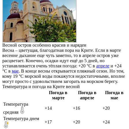
Весной остров особенно красив и наряден
Весна – цветущая, благодатная пора на Крите. Если в марте
весенне дыхание еще чуть заметно, то в апреле остров уже
расцветает. Конечно, осадки идут ещё до 5 дней, но
устанавливается очень тёплая погода: +20 °C в
апреле
и +24
°C в
мае
. В конце весны открывается пляжный сезон. Но тем,
кому 19 °C морской воды покажутся недостаточными, вполне
могут просто с удовольствием загорать на морском берегу.
Температура и погода на Крите весной
Погода в
Погода в
Погода в
марте
апреле
мае
Температура
+14
+16
+20
средняя
Температура днем
+17
+20
+24