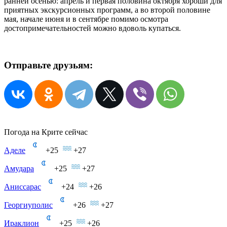
ранней осенью: апрель и первая половина октября хороши для
приятных экскурсионных программ, а во второй половине
мая, начале июня и в сентябре помимо осмотра
достопримечательностей можно вдоволь купаться.
Отправьте друзьям:
Погода на Крите сейчас
Аделе
+25
+27
Амудара
+25
+27
Аниссарас
+24
+26
Георгиуполис
+26
+27
Ираклион
+25
+26