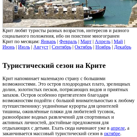
Крит любят туристы разных возрастов, интересов и разного
социального положения, ибо он поистине многогранен
Крит по месяцам:
Январь
|
Февраль
|
Март
|
Апрель
|
Май
|
Июнь
|
Июль
|
Август
|
Сентябрь
|
Октябрь
|
Ноябрь
|
Декабрь
Туристический сезон на Крите
Крит напоминает маленькую страну с большими
возможностями. Это остров плодородных плато, зрелищных
долин, золотистых песков, потрясающих видов и приятных
запахов. Остров особенно притягателен благодаря
возможностям подойти с большой внимательностью к любому
путешественнику: уединённые курорты для ценителей
тишины, оживлённые пляжи для любителей тусовок,
разнообразие водных развлечений для спортивных и
активных личностей, достойные предложения для
отдыхающих с детьми. Ехать сюда начинают уже в
апреле
, а
заканчивается массовый туристический сезон в
октябре
.