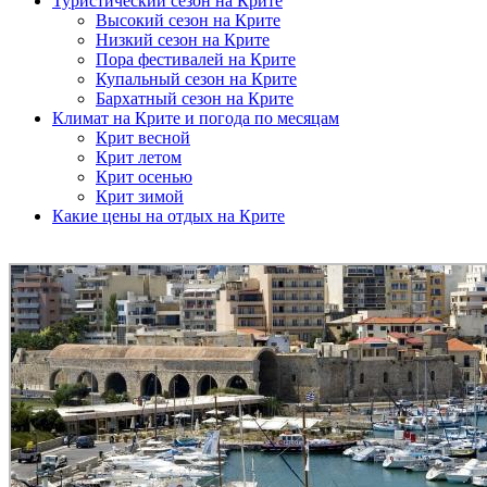
Туристический сезон на Крите
Высокий сезон на Крите
Низкий сезон на Крите
Пора фестивалей на Крите
Купальный сезон на Крите
Бархатный сезон на Крите
Климат на Крите и погода по месяцам
Крит весной
Крит летом
Крит осенью
Крит зимой
Какие цены на отдых на Крите