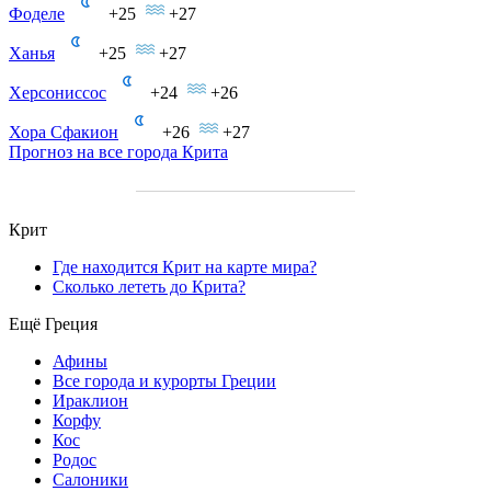
Фоделе
+25
+27
Ханья
+25
+27
Херсониссос
+24
+26
Хора Сфакион
+26
+27
Прогноз на все города Крита
Крит
Где находится Крит на карте мира?
Сколько лететь до Крита?
Ещё Греция
Афины
Все города и курорты Греции
Ираклион
Корфу
Кос
Родос
Салоники