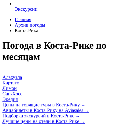
Экскурсии
Главная
Архив погоды
Коста-Рика
Погода в Коста-Рике по
месяцам
Алахуэла
Картаго
Лимон
Сан-Хосе
Эредия
Цены на горящие туры в Коста-Рику
→
Авиабилеты в Коста-Рику на Aviasales
→
Подборка экскурсий в Коста-Рике
→
Лучшие цены на отели в Коста-Рике
→