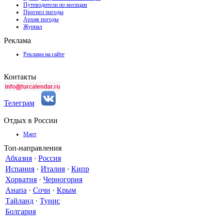
Путеводители по месяцам
Прогноз погоды
Архив погоды
Журнал
Реклама
Реклама на сайте
Контакты
Телеграм
Отдых в России
Март
Топ-направления
Абхазия
·
Россия
Испания
·
Италия
·
Кипр
Хорватия
·
Черногория
Анапа
·
Сочи
·
Крым
Тайланд
·
Тунис
Болгария