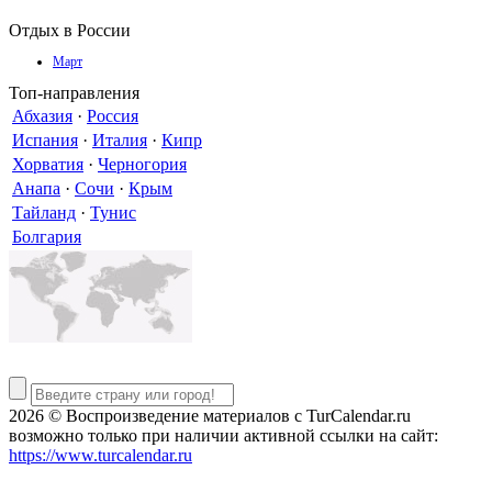
Отдых в России
Март
Топ-направления
Абхазия
·
Россия
Испания
·
Италия
·
Кипр
Хорватия
·
Черногория
Анапа
·
Сочи
·
Крым
Тайланд
·
Тунис
Болгария
2026 © Воспроизведение материалов c TurCalendar.ru
возможно только при наличии активной ссылки на сайт:
https://www.turcalendar.ru