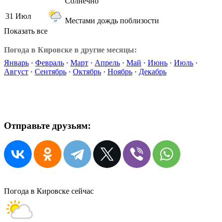
Солнечно
31 Июл
Местами дождь поблизости
Показать все
Погода в Кировске в другие месяцы:
Январь
·
Февраль
·
Март
·
Апрель
·
Май
·
Июнь
·
Июль
·
Август
·
Сентябрь
·
Октябрь
·
Ноябрь
·
Декабрь
Отправьте друзьям:
Погода в Кировске сейчас