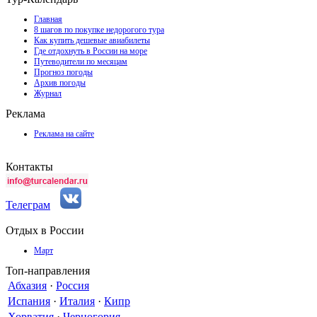
Главная
8 шагов по покупке недорогого тура
Как купить дешевые авиабилеты
Где отдохнуть в России на море
Путеводители по месяцам
Прогноз погоды
Архив погоды
Журнал
Реклама
Реклама на сайте
Контакты
Телеграм
Отдых в России
Март
Топ-направления
Абхазия
·
Россия
Испания
·
Италия
·
Кипр
Хорватия
·
Черногория