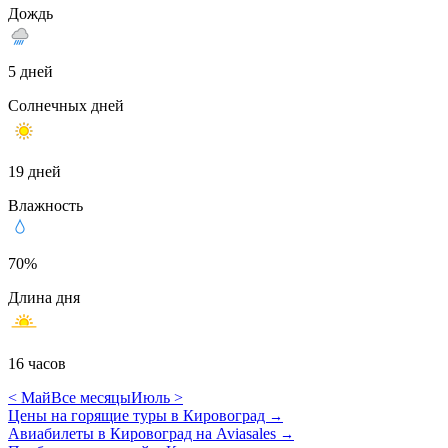
Дождь
5 дней
Солнечных дней
19 дней
Влажность
70%
Длина дня
16 часов
< Май
Все месяцы
Июль >
Цены на горящие туры в Кировоград
→
Авиабилеты в Кировоград на Aviasales
→