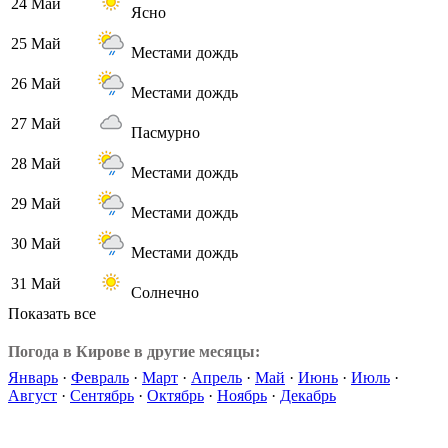
24 Май
Ясно
25 Май
Местами дождь
26 Май
Местами дождь
27 Май
Пасмурно
28 Май
Местами дождь
29 Май
Местами дождь
30 Май
Местами дождь
31 Май
Солнечно
Показать все
Погода в Кирове в другие месяцы:
Январь
·
Февраль
·
Март
·
Апрель
·
Май
·
Июнь
·
Июль
·
Август
·
Сентябрь
·
Октябрь
·
Ноябрь
·
Декабрь