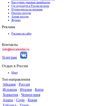
Как купить дешевые авиабилеты
Где отдохнуть в России на море
Путеводители по месяцам
Прогноз погоды
Архив погоды
Журнал
Реклама
Реклама на сайте
Контакты
Телеграм
Отдых в России
Март
Топ-направления
Абхазия
·
Россия
Испания
·
Италия
·
Кипр
Хорватия
·
Черногория
Анапа
·
Сочи
·
Крым
Тайланд
·
Тунис