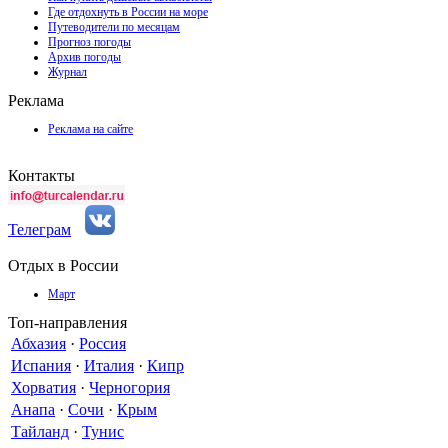
Где отдохнуть в России на море
Путеводители по месяцам
Прогноз погоды
Архив погоды
Журнал
Реклама
Реклама на сайте
Контакты
Телеграм
Отдых в России
Март
Топ-направления
Абхазия
·
Россия
Испания
·
Италия
·
Кипр
Хорватия
·
Черногория
Анапа
·
Сочи
·
Крым
Тайланд
·
Тунис