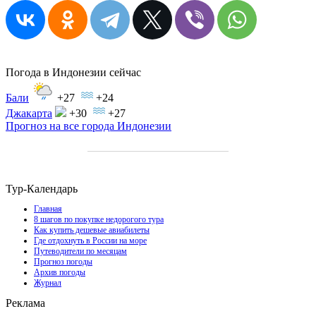
Погода в Индонезии сейчас
Бали
+27
+24
Джакарта
+30
+27
Прогноз на все города Индонезии
Тур-Календарь
Главная
8 шагов по покупке недорогого тура
Как купить дешевые авиабилеты
Где отдохнуть в России на море
Путеводители по месяцам
Прогноз погоды
Архив погоды
Журнал
Реклама