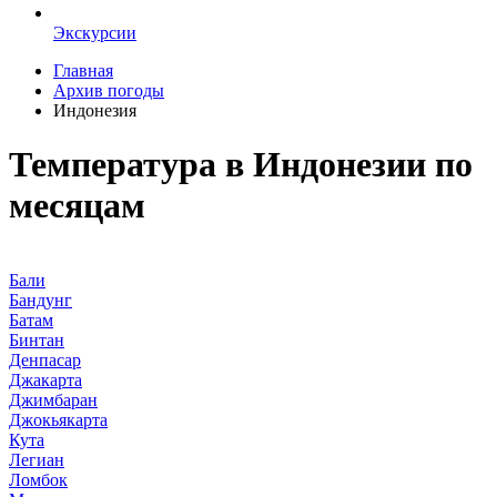
Экскурсии
Главная
Архив погоды
Индонезия
Температура в Индонезии по
месяцам
Бали
Бандунг
Батам
Бинтан
Денпасар
Джакарта
Джимбаран
Джокьякарта
Кута
Легиан
Ломбок