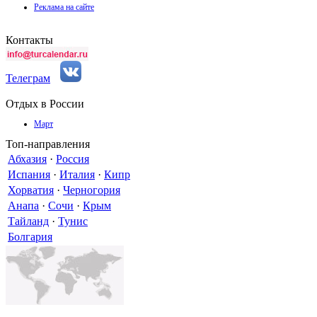
Реклама на сайте
Контакты
Телеграм
Отдых в России
Март
Топ-направления
Абхазия
·
Россия
Испания
·
Италия
·
Кипр
Хорватия
·
Черногория
Анапа
·
Сочи
·
Крым
Тайланд
·
Тунис
Болгария