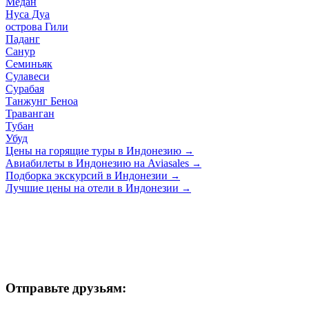
Медан
Нуса Дуа
острова Гили
Паданг
Санур
Семиньяк
Сулавеси
Сурабая
Танжунг Беноа
Траванган
Тубан
Убуд
Цены на горящие туры в Индонезию
→
Авиабилеты в Индонезию на Aviasales
→
Подборка экскурсий в Индонезии
→
Лучшие цены на отели в Индонезии
→
Отправьте друзьям: