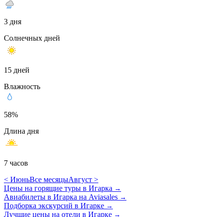
3 дня
Солнечных дней
15 дней
Влажность
58%
Длина дня
7 часов
< Июнь
Все месяцы
Август >
Цены на горящие туры в Игарка
→
Авиабилеты в Игарка на Aviasales
→
Подборка экскурсий в Игарке
→
Лучшие цены на отели в Игарке
→