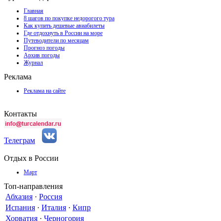
Главная
8 шагов по покупке недорогого тура
Как купить дешевые авиабилеты
Где отдохнуть в России на море
Путеводители по месяцам
Прогноз погоды
Архив погоды
Журнал
Реклама
Реклама на сайте
Контакты
Телеграм
Отдых в России
Март
Топ-направления
Абхазия
·
Россия
Испания
·
Италия
·
Кипр
Хорватия
·
Черногория