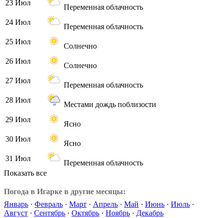
23 Июл
Переменная облачность
24 Июл
Переменная облачность
25 Июл
Солнечно
26 Июл
Солнечно
27 Июл
Переменная облачность
28 Июл
Местами дождь поблизости
29 Июл
Ясно
30 Июл
Ясно
31 Июл
Переменная облачность
Показать все
Погода в Игарке в другие месяцы:
Январь
·
Февраль
·
Март
·
Апрель
·
Май
·
Июнь
·
Июль
·
Август
·
Сентябрь
·
Октябрь
·
Ноябрь
·
Декабрь