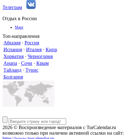
Телеграм
Отдых в России
Март
Топ-направления
Абхазия
·
Россия
Испания
·
Италия
·
Кипр
Хорватия
·
Черногория
Анапа
·
Сочи
·
Крым
Тайланд
·
Тунис
Болгария
2026 © Воспроизведение материалов c TurCalendar.ru
возможно только при наличии активной ссылки на сайт:
https://www.turcalendar.ru