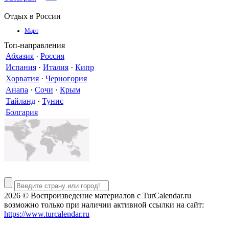
Отдых в России
Март
Топ-направления
Абхазия
·
Россия
Испания
·
Италия
·
Кипр
Хорватия
·
Черногория
Анапа
·
Сочи
·
Крым
Тайланд
·
Тунис
Болгария
2026 © Воспроизведение материалов c TurCalendar.ru
возможно только при наличии активной ссылки на сайт:
https://www.turcalendar.ru