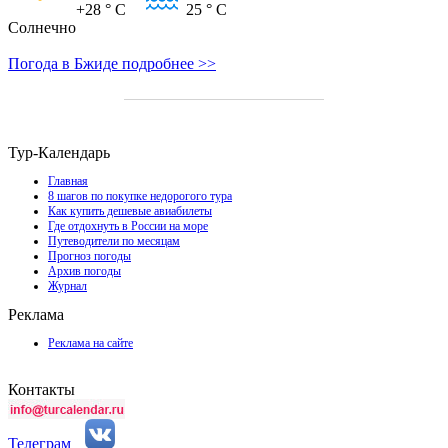
+28
° C
25
° C
Солнечно
Погода в Бжиде подробнее >>
Тур-Календарь
Главная
8 шагов по покупке недорогого тура
Как купить дешевые авиабилеты
Где отдохнуть в России на море
Путеводители по месяцам
Прогноз погоды
Архив погоды
Журнал
Реклама
Реклама на сайте
Контакты
Телеграм