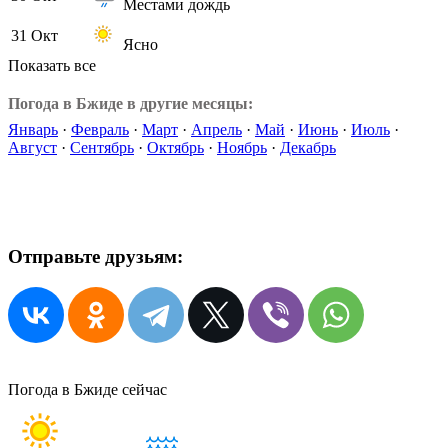
Местами дождь
31 Окт
Ясно
Показать все
Погода в Бжиде в другие месяцы:
Январь
·
Февраль
·
Март
·
Апрель
·
Май
·
Июнь
·
Июль
·
Август
·
Сентябрь
·
Октябрь
·
Ноябрь
·
Декабрь
Отправьте друзьям:
Погода в Бжиде сейчас