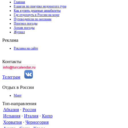
Главная
8 шагов по покупке недорогого тура
Как купить дешевые авиабилеты
Где отдохнуть в России на море
Путеводители по месяцам
Прогноз погоды
Архив погоды
Журнал
Реклама
Реклама на сайте
Контакты
Телеграм
Отдых в России
Март
Топ-направления
Абхазия
·
Россия
Испания
·
Италия
·
Кипр
Хорватия
·
Черногория