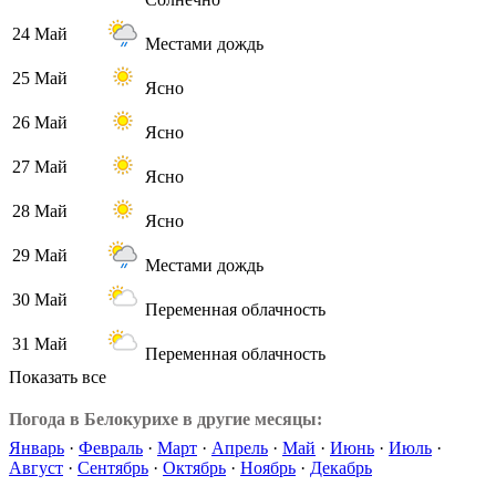
24 Май
Местами дождь
25 Май
Ясно
26 Май
Ясно
27 Май
Ясно
28 Май
Ясно
29 Май
Местами дождь
30 Май
Переменная облачность
31 Май
Переменная облачность
Показать все
Погода в Белокурихе в другие месяцы:
Январь
·
Февраль
·
Март
·
Апрель
·
Май
·
Июнь
·
Июль
·
Август
·
Сентябрь
·
Октябрь
·
Ноябрь
·
Декабрь