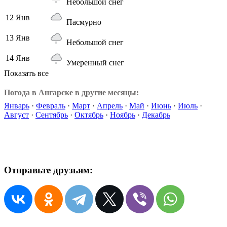
Небольшой снег
12 Янв
Пасмурно
13 Янв
Небольшой снег
14 Янв
Умеренный снег
Показать все
Погода в Ангарске в другие месяцы:
Январь
·
Февраль
·
Март
·
Апрель
·
Май
·
Июнь
·
Июль
·
Август
·
Сентябрь
·
Октябрь
·
Ноябрь
·
Декабрь
Отправьте друзьям: