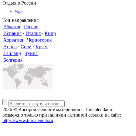
Отдых в России
Март
Топ-направления
Абхазия
·
Россия
Испания
·
Италия
·
Кипр
Хорватия
·
Черногория
Анапа
·
Сочи
·
Крым
Тайланд
·
Тунис
Болгария
2026 © Воспроизведение материалов c TurCalendar.ru
возможно только при наличии активной ссылки на сайт:
https://www.turcalendar.ru